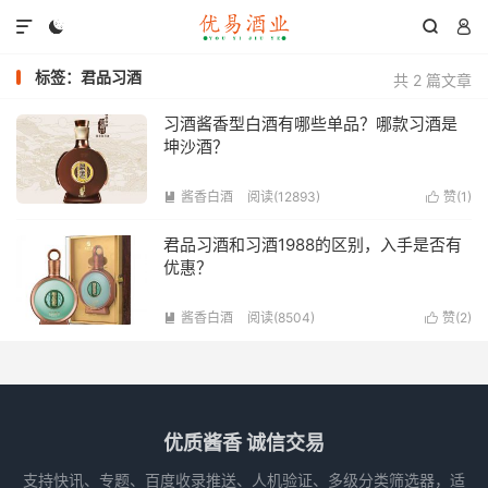




标签：君品习酒
共 2 篇文章
习酒酱香型白酒有哪些单品？哪款习酒是
坤沙酒？
酱香白酒
阅读(12893)
赞(
1
)


君品习酒和习酒1988的区别，入手是否有
优惠？
酱香白酒
阅读(8504)
赞(
2
)


优质酱香 诚信交易
支持快讯、专题、百度收录推送、人机验证、多级分类筛选器，适