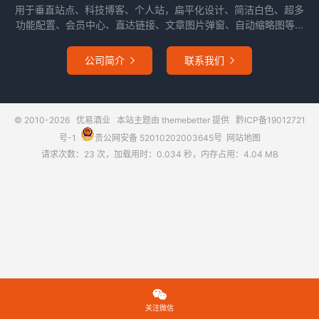
用于垂直站点、科技博客、个人站，扁平化设计、简洁白色、超多
功能配置、会员中心、直达链接、文章图片弹窗、自动缩略图等...
公司简介
联系我们


© 2010-2026
优易酒业
本站主题由
themebetter
提供
黔ICP备19012721
号-1
贵公网安备 52010202003645号
网站地图
请求次数：23 次，加载用时：0.034 秒，内存占用：4.04 MB

关注微信