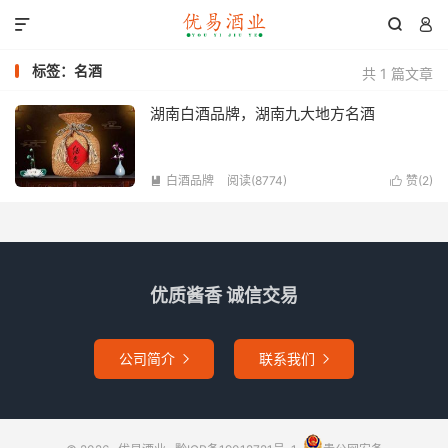



标签：名酒
共 1 篇文章
湖南白酒品牌，湖南九大地方名酒
白酒品牌
阅读(8774)
赞(
2
)


优质酱香 诚信交易
公司简介
联系我们

