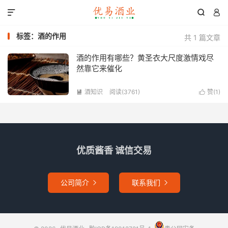



标签：酒的作用
共 1 篇文章
酒的作用有哪些？黄圣衣大尺度激情戏尽
然靠它来催化
酒知识
阅读(3761)
赞(
1
)


优质酱香 诚信交易
公司简介
联系我们

