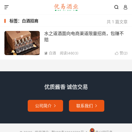



标签：白酒招商
共 1 篇文章
水之道酒面向电商渠道限量招商，包赚不
赔
白酒
阅读(4603)
赞(
2
)


优质酱香 诚信交易
公司简介
联系我们

