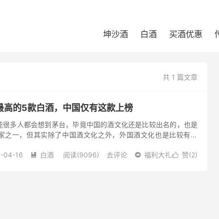
坤沙酒
白酒
买酒优惠
共 1 篇文章
最高的5款白酒，中国仅有这款上榜
能很多人都会想到茅台，毕竟中国的酒文化还是比较出名的，也是
家之一，但其实除了中国酒文化之外，外国酒文化也是比较有名
也是非常先进，大家都知道白酒是很烈的，不是一般人敢喝的。今
-04-16
白酒
阅读(9096)
去评论
福利大礼
赞(
2
)


