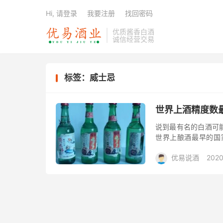
Hi, 请登录
我要注册
找回密码
优质酱香白酒
诚信经营交易
标签：威士忌
世界上酒精度数
说到最有名的白酒可
世界上酿酒最早的国
的，他们酿酒的技术
优易说酒
2020
天小编就来说下...
包/酒惠淘